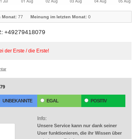
n Monat:
77
Meinung im letzten Monat:
0
 +49279418079
ei der Erste / die Erste!
ntar
79
UNBEKANNTE
EGAL
POSITIV
Info:
Unsere Service kann nur dank seiner
User funktionieren, die ihr Wissen über