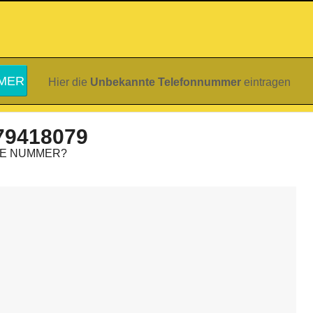
Hier die
Unbekannte Telefonnummer
eintragen
79418079
IE NUMMER?