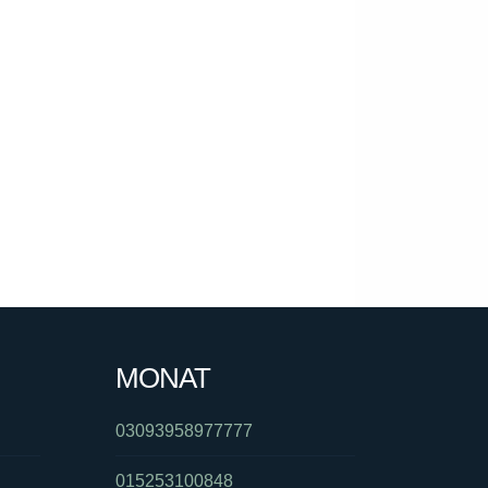
MONAT
03093958977777
015253100848