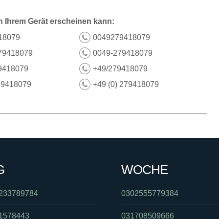
n Ihrem Gerät erscheinen kann:
18079
0049279418079
79418079
0049-279418079
9418079
+49/279418079
79418079
+49 (0) 279418079
G
WOCHE
233789784
0302555779384
1578443
031708509666