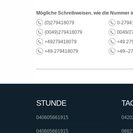
Mögliche Schreibweisen, wie die Nummer i
(0)279418079
0-2794
(0049)279418079
0049/2
+49279418079
+49 27
+49-279418079
+49--2
STUNDE
TA
040605661915
0420
040605661915
0662