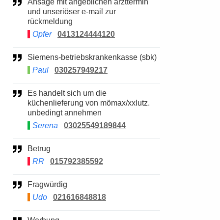
Ansage mit angeblichen arzttermin
und unseriöser e-mail zur
rückmeldung
Opfer
0413124444120
Siemens-betriebskrankenkasse (sbk)
Paul
030257949217
Es handelt sich um die
küchenlieferung von mömax/xxlutz.
unbedingt annehmen
Serena
03025549189844
Betrug
RR
015792385592
Fragwürdig
Udo
021616848818