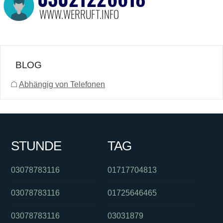
BLOG
☖
Abhängig von Telefonen
STUNDE
TAG
03078783116
01717704813
03078783116
01725646465
03078783116
03031879