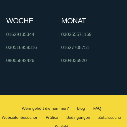
WOCHE
MONAT
01629135344
030255571169
030516958316
01627708751
08005892426
0304036920
Wem gehört die nummer?
Blog
FAQ
Webseitenbesucher
Präfixe
Bedingungen
Zufallssuche
Kontakt