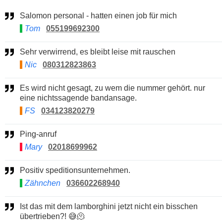
Salomon personal - hatten einen job für mich
Tom
055199692300
Sehr verwirrend, es bleibt leise mit rauschen
Nic
080312823863
Es wird nicht gesagt, zu wem die nummer gehört. nur
eine nichtssagende bandansage.
FS
034123820279
Ping-anruf
Mary
02018699962
Positiv speditionsunternehmen.
Zähnchen
036602268940
Ist das mit dem lamborghini jetzt nicht ein bisschen
übertrieben?! 😅🫠