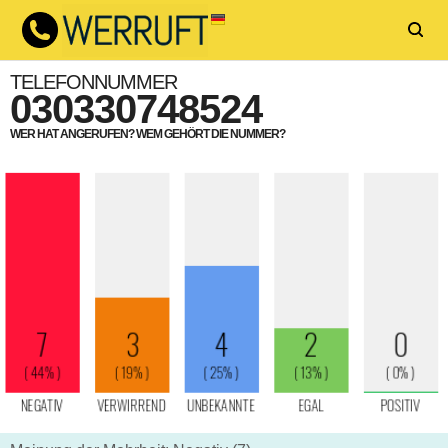
TELEFONNUMMER
030330748524
WER HAT ANGERUFEN? WEM GEHÖRT DIE NUMMER?