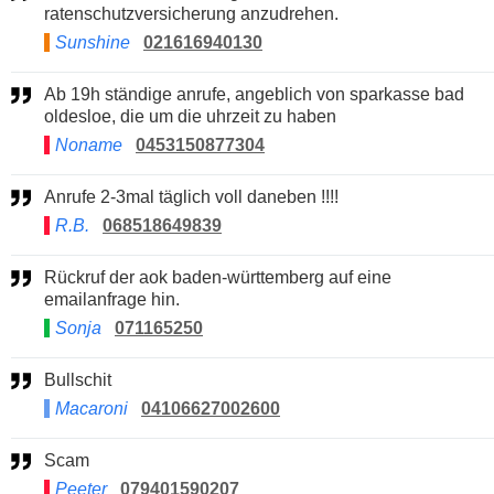
ratenschutzversicherung anzudrehen.
Sunshine
021616940130
Ab 19h ständige anrufe, angeblich von sparkasse bad
oldesloe, die um die uhrzeit zu haben
Noname
0453150877304
Anrufe 2-3mal täglich voll daneben !!!!
R.B.
068518649839
Rückruf der aok baden-württemberg auf eine
emailanfrage hin.
Sonja
071165250
Bullschit
Macaroni
04106627002600
Scam
Peeter
079401590207