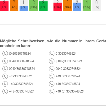
Mögliche Schreibweisen, wie die Nummer in Ihrem Gerät
erscheinen kann:
(0)30330748524
0-30330748524
004930330748524
(0049)30330748524
0049/30330748524
0049-30330748524
+4930330748524
+49 30330748524
+49/30330748524
+49-30330748524
+49--30330748524
+49 (0) 30330748524