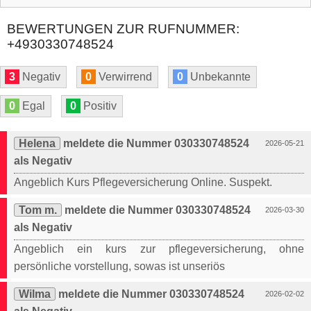
BEWERTUNGEN ZUR RUFNUMMER:
+4930330748524
3
Negativ
0
Verwirrend
0
Unbekannte
0
Egal
0
Positiv
Helena
meldete die Nummer 030330748524
2026-05-21
als Negativ
Angeblich Kurs Pflegeversicherung Online. Suspekt.
Tom m.
meldete die Nummer 030330748524
2026-03-30
als Negativ
Angeblich ein kurs zur pflegeversicherung, ohne
persönliche vorstellung, sowas ist unseriös
Wilma
meldete die Nummer 030330748524
2026-02-02