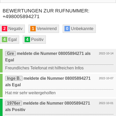
BEWERTUNGEN ZUR RUFNUMMER:
+498005894271
2
Negativ
1
Verwirrend
0
Unbekannte
4
Egal
4
Positiv
Gre
meldete die Nummer 08005894271 als
2022-10-14
Egal
Freundliches Telefonat mit hilfreichen Infos
Inge B.
meldete die Nummer 08005894271
2022-10-07
als Egal
Hat mir sehr weitergeholfen
1976er
meldete die Nummer 08005894271
2022-10-01
als Positiv