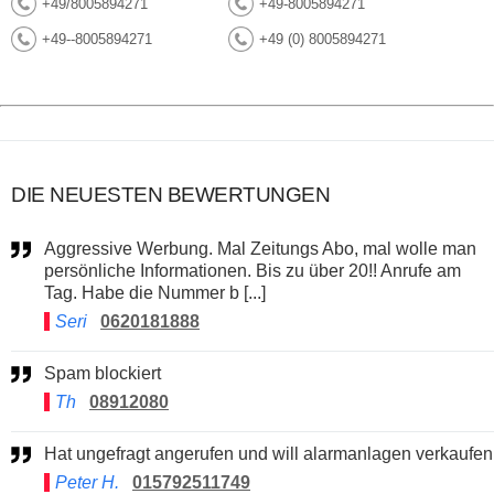
+49/8005894271
+49-8005894271
+49--8005894271
+49 (0) 8005894271
DIE NEUESTEN BEWERTUNGEN
Aggressive Werbung. Mal Zeitungs Abo, mal wolle man
persönliche Informationen. Bis zu über 20!! Anrufe am
Tag. Habe die Nummer b [...]
Seri
0620181888
Spam blockiert
Th
08912080
Hat ungefragt angerufen und will alarmanlagen verkaufen
Peter H.
015792511749