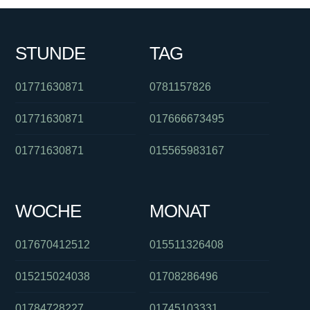
STUNDE
TAG
01771630871
0781157826
01771630871
017666673495
01771630871
015565983167
WOCHE
MONAT
017670412512
015511326408
015215024038
01708286496
01784728227
01745103331