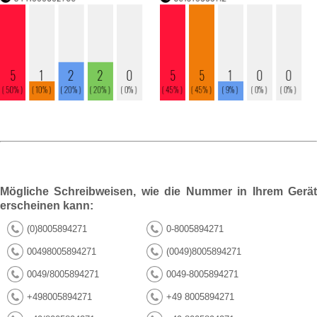
Mögliche Schreibweisen, wie die Nummer in Ihrem Gerät
erscheinen kann:
(0)8005894271
0-8005894271
00498005894271
(0049)8005894271
0049/8005894271
0049-8005894271
+498005894271
+49 8005894271