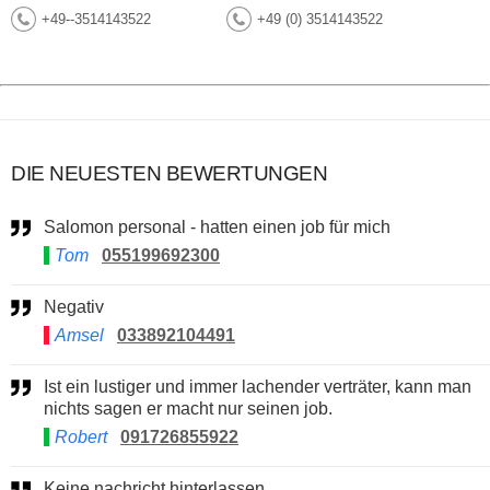
+49--3514143522
+49 (0) 3514143522
DIE NEUESTEN BEWERTUNGEN
Salomon personal - hatten einen job für mich
Tom
055199692300
Negativ
Amsel
033892104491
Ist ein lustiger und immer lachender verträter, kann man
nichts sagen er macht nur seinen job.
Robert
091726855922
Keine nachricht hinterlassen