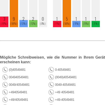
Mögliche Schreibweisen, wie die Nummer in Ihrem Gerät
erscheinen kann:
(0)40549481
0-40549481
004940549481
(0049)40549481
0049/40549481
0049-40549481
+4940549481
+49 40549481
+49/40549481
+49-40549481