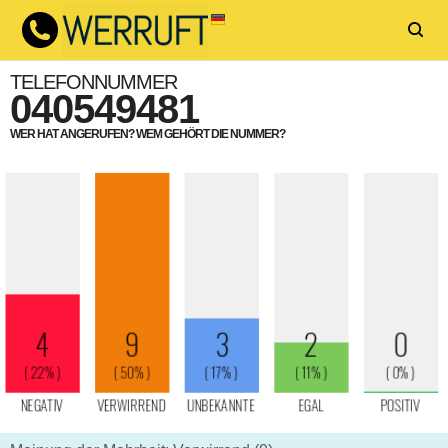
TELEFONNUMMER
040549481
WER HAT ANGERUFEN? WEM GEHÖRT DIE NUMMER?