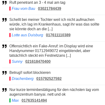
Ruft penetrant an 3 - 4 mal am tag
Frau vom Bau
03021784439
Schellt bei meiner Tochter weil ich nicht aufmachen
würde, ich lag im Krankenhaus, sagt ihr was das sollte
sie könnte doch an die [...]
Lotte aus Duisburg
017611110389
Offensichtlich ein Fake-Anruf: im Display wird eine
Handynummer 01712949072 eingeblendet, aber
tatsächlich steckt ein Festnetzans [...]
Sunny
021618470400
Betrug!! sofort blockieren
Drachenberg
015792527592
Nur kurze terminbestätigung für den nächsten tag vom
augenzentrum banyai. nett und ok
Max
017635141494