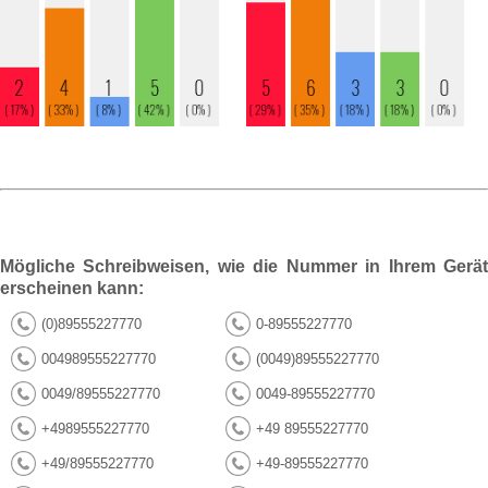
Mögliche Schreibweisen, wie die Nummer in Ihrem Gerät
erscheinen kann:
(0)89555227770
0-89555227770
004989555227770
(0049)89555227770
0049/89555227770
0049-89555227770
+4989555227770
+49 89555227770
+49/89555227770
+49-89555227770