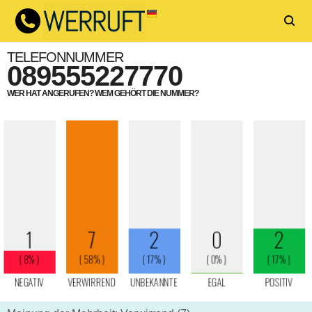
TELEFONNUMMER
089555227770
WER HAT ANGERUFEN? WEM GEHÖRT DIE NUMMER?