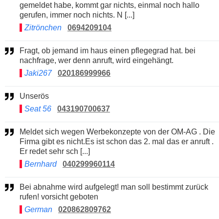
gemeldet habe, kommt gar nichts, einmal noch hallo
gerufen, immer noch nichts. N [...]
Zitrönchen
0694209104
Fragt, ob jemand im haus einen pflegegrad hat. bei
nachfrage, wer denn anruft, wird eingehängt.
Jaki267
020186999966
Unserös
Seat 56
043190700637
Meldet sich wegen Werbekonzepte von der OM-AG . Die
Firma gibt es nicht.Es ist schon das 2. mal das er anruft .
Er redet sehr sch [...]
Bernhard
040299960114
Bei abnahme wird aufgelegt! man soll bestimmt zurück
rufen! vorsicht geboten
German
020862809762