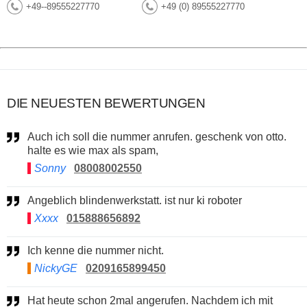
+49--89555227770
+49 (0) 89555227770
DIE NEUESTEN BEWERTUNGEN
Auch ich soll die nummer anrufen. geschenk von otto.
halte es wie max als spam,
Sonny
08008002550
Angeblich blindenwerkstatt. ist nur ki roboter
Xxxx
015888656892
Ich kenne die nummer nicht.
NickyGE
0209165899450
Hat heute schon 2mal angerufen. Nachdem ich mit