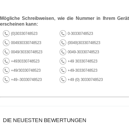
Mögliche Schreibweisen, wie die Nummer in Ihrem Gerät
erscheinen kann:
(0)30330748523
0-30330748523
004930330748523
(0049)30330748523
0049/30330748523
0049-30330748523
+4930330748523
+49 30330748523
+49/30330748523
+49-30330748523
+49--30330748523
+49 (0) 30330748523
DIE NEUESTEN BEWERTUNGEN