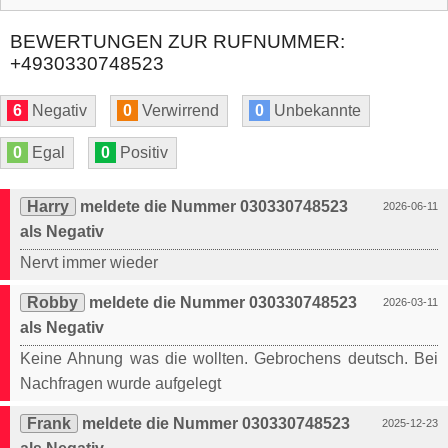
BEWERTUNGEN ZUR RUFNUMMER:
+4930330748523
6
Negativ
0
Verwirrend
0
Unbekannte
0
Egal
0
Positiv
Harry
meldete die Nummer 030330748523
2026-06-11
als Negativ
Nervt immer wieder
Robby
meldete die Nummer 030330748523
2026-03-11
als Negativ
Keine Ahnung was die wollten. Gebrochens deutsch. Bei
Nachfragen wurde aufgelegt
Frank
meldete die Nummer 030330748523
2025-12-23