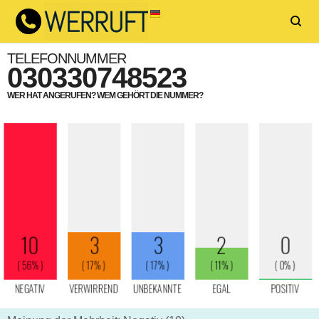
TELEFONNUMMER
030330748523
WER HAT ANGERUFEN? WEM GEHÖRT DIE NUMMER?