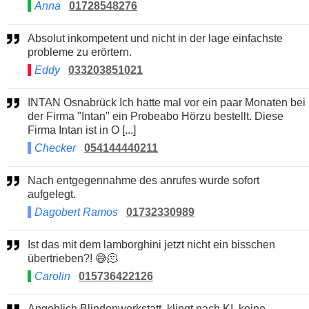
Anna
01728548276
Absolut inkompetent und nicht in der lage einfachste
probleme zu erörtern.
Eddy
033203851021
INTAN Osnabrück Ich hatte mal vor ein paar Monaten bei
der Firma "Intan" ein Probeabo Hörzu bestellt. Diese
Firma Intan ist in O [...]
Checker
054144440211
Nach entgegennahme des anrufes wurde sofort
aufgelegt.
Dagobert Ramos
01732330989
Ist das mit dem lamborghini jetzt nicht ein bisschen
übertrieben?! 😅🫠
Carolin
015736422126
Angeblich Blindenwerkstatt, klingt nach KI, keine