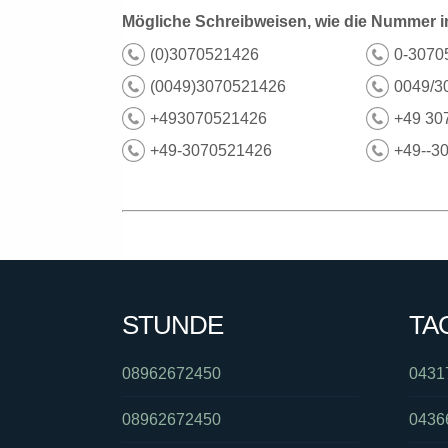
Mögliche Schreibweisen, wie die Nummer i
(0)3070521426
0-3070
(0049)3070521426
0049/3
+493070521426
+49 30
+49-3070521426
+49--3
STUNDE
TA
08962672450
0431
08962672450
0436