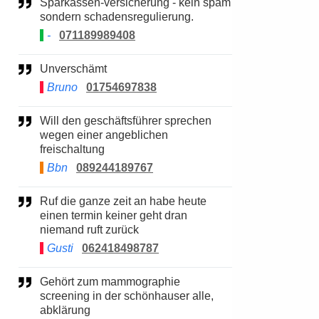
Sparkassen-versicherung - kein spam
sondern schadensregulierung.
-
071189989408
Unverschämt
Bruno
01754697838
Will den geschäftsführer sprechen
wegen einer angeblichen
freischaltung
Bbn
089244189767
Ruf die ganze zeit an habe heute
einen termin keiner geht dran
niemand ruft zurück
Gusti
062418498787
Gehört zum mammographie
screening in der schönhauser alle,
abklärung