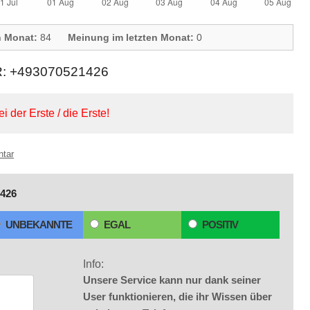
n Monat:
84
Meinung im letzten Monat:
0
 +493070521426
ei der Erste / die Erste!
ntar
426
UNBEKANNTE
EGAL
POSITIV
Info:
Unsere Service kann nur dank seiner
User funktionieren, die ihr Wissen über