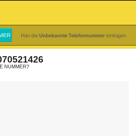
Hier die
Unbekannte Telefonnummer
eintragen
070521426
IE NUMMER?