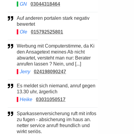
GN
03044318464
Auf anderen portalen stark negativ
bewertet
Ole
015792525801
Werbung mit Computerstimme, da Ki
den Ansagetext meines Ab nicht
abwartet, versteht man nur: Berater
anrufen lassen ? Nein, und [...]
Jerry
024198090247
Es meldet sich niemand, anruf gegen
13.30 uhr, ärgerlich
Heike
03031050517
Sparkassenversicherung ruft mit infos
zu fugen - absicherung im haus an.
netter service anruf! freundlich und
wirkt seriös.