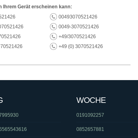
n Ihrem Gerät erscheinen kann:
521426
00493070521426
070521426
0049-3070521426
70521426
+49/3070521426
070521426
+49 (0) 3070521426
G
WOCHE
7995930
0191092257
6565543616
0852657881