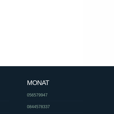
MONAT
056579947
0844578337