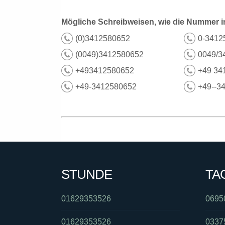
Mögliche Schreibweisen, wie die Nummer i
(0)3412580652
0-3412
(0049)3412580652
0049/3
+493412580652
+49 34
+49-3412580652
+49--3
STUNDE
TA
01629353526
0695
01629353526
0337