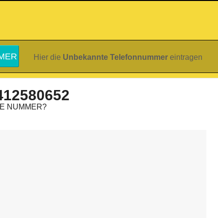
Hier die
Unbekannte Telefonnummer
eintragen
412580652
IE NUMMER?