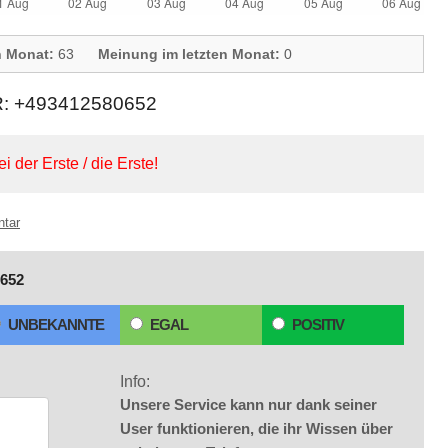
n Monat:
63
Meinung im letzten Monat:
0
 +493412580652
ei der Erste / die Erste!
ntar
652
UNBEKANNTE
EGAL
POSITIV
Info:
Unsere Service kann nur dank seiner
User funktionieren, die ihr Wissen über