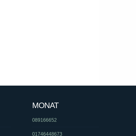
MONAT
089166652
01746448673