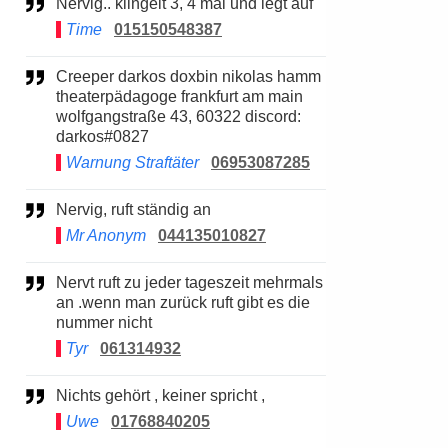
Nervig.. klingelt 3, 4 mal und legt auf
Time
015150548387
Creeper darkos doxbin nikolas hamm
theaterpädagoge frankfurt am main
wolfgangstraße 43, 60322 discord:
darkos#0827
Warnung Straftäter
06953087285
Nervig, ruft ständig an
Mr Anonym
044135010827
Nervt ruft zu jeder tageszeit mehrmals
an .wenn man zurück ruft gibt es die
nummer nicht
Tyr
061314932
Nichts gehört , keiner spricht ,
Uwe
01768840205