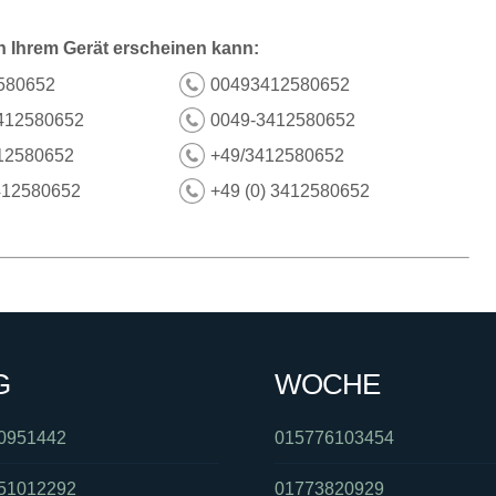
n Ihrem Gerät erscheinen kann:
580652
00493412580652
412580652
0049-3412580652
12580652
+49/3412580652
412580652
+49 (0) 3412580652
G
WOCHE
0951442
015776103454
51012292
01773820929