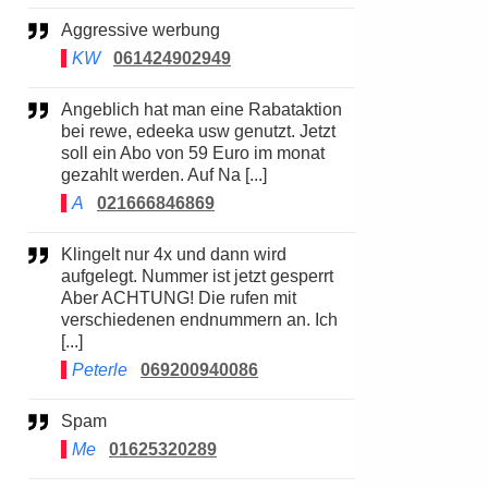
Aggressive werbung
KW
061424902949
Angeblich hat man eine Rabataktion
bei rewe, edeeka usw genutzt. Jetzt
soll ein Abo von 59 Euro im monat
gezahlt werden. Auf Na [...]
A
021666846869
Klingelt nur 4x und dann wird
aufgelegt. Nummer ist jetzt gesperrt
Aber ACHTUNG! Die rufen mit
verschiedenen endnummern an. Ich
[...]
Peterle
069200940086
Spam
Me
01625320289