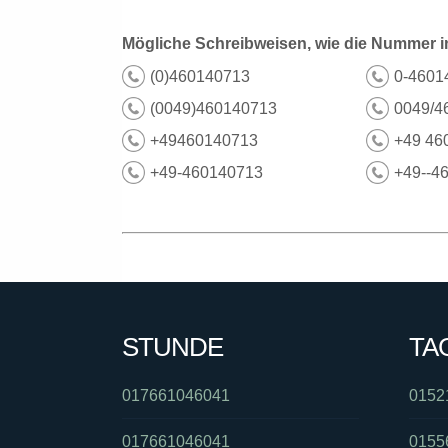
Mögliche Schreibweisen, wie die Nummer i
(0)460140713
0-4601
(0049)460140713
0049/4
+49460140713
+49 46
+49-460140713
+49--4
STUNDE
TA
017661046041
0152
017661046041
0155