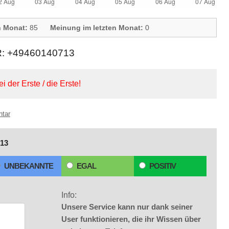
n Monat:
85
Meinung im letzten Monat:
0
 +49460140713
ei der Erste / die Erste!
ntar
13
UNBEKANNTE
EGAL
POSITIV
Info:
Unsere Service kann nur dank seiner
User funktionieren, die ihr Wissen über