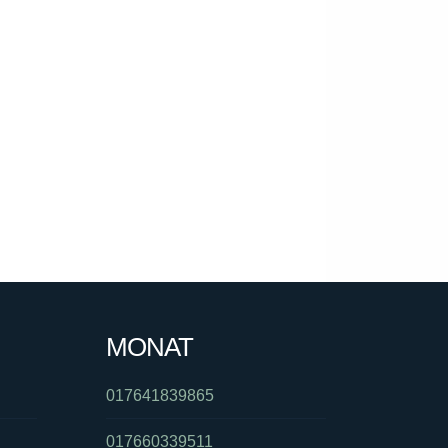
MONAT
017641839865
017660339511