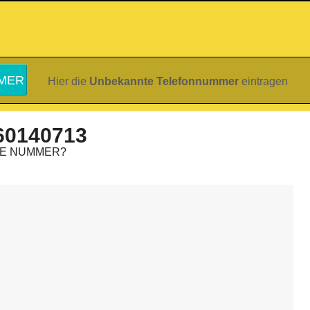
Hier die
Unbekannte Telefonnummer
eintragen
60140713
IE NUMMER?