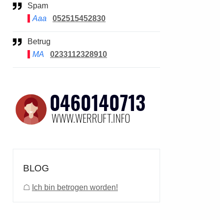
Spam
Aaa
052515452830
Betrug
MA
0233112328910
BLOG
☖
Ich bin betrogen worden!