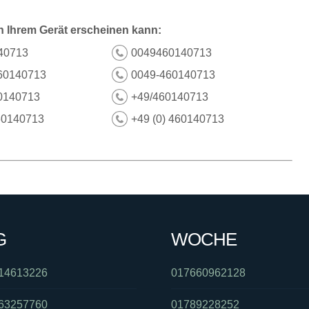
n Ihrem Gerät erscheinen kann:
40713
0049460140713
60140713
0049-460140713
0140713
+49/460140713
60140713
+49 (0) 460140713
G
WOCHE
14613226
017660962128
63257760
01789228252