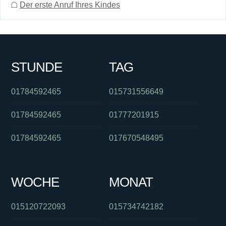
☖
Der erste Anruf Ihres Kindes
STUNDE
TAG
01784592465
015731556649
01784592465
01777201915
01784592465
017670548495
WOCHE
MONAT
015120722093
015734742182