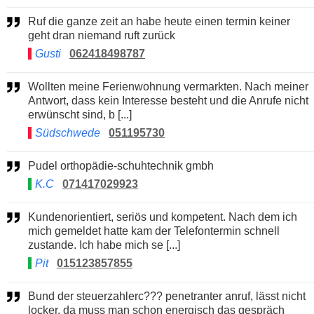
Ruf die ganze zeit an habe heute einen termin keiner
geht dran niemand ruft zurück
Gusti
062418498787
Wollten meine Ferienwohnung vermarkten. Nach meiner
Antwort, dass kein Interesse besteht und die Anrufe nicht
erwünscht sind, b [...]
Südschwede
051195730
Pudel orthopädie-schuhtechnik gmbh
K.C
071417029923
Kundenorientiert, seriös und kompetent. Nach dem ich
mich gemeldet hatte kam der Telefontermin schnell
zustande. Ich habe mich se [...]
Pit
015123857855
Bund der steuerzahlerc??? penetranter anruf, lässt nicht
locker, da muss man schon energisch das gespräch