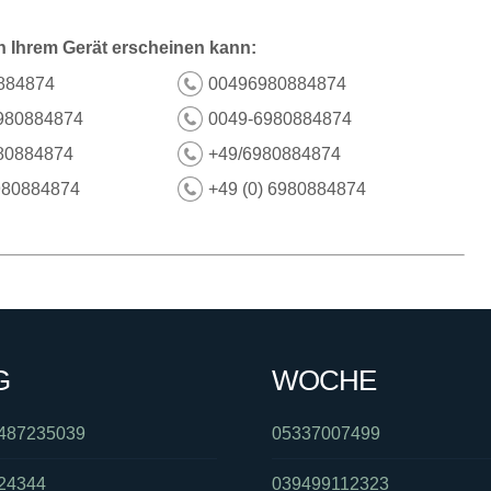
n Ihrem Gerät erscheinen kann:
884874
00496980884874
980884874
0049-6980884874
80884874
+49/6980884874
980884874
+49 (0) 6980884874
G
WOCHE
487235039
05337007499
24344
039499112323