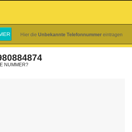
Hier die
Unbekannte Telefonnummer
eintragen
980884874
IE NUMMER?