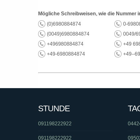
Mögliche Schreibweisen, wie die Nummer i
(0)6980884874
0-6980
(0049)6980884874
0049/6
+496980884874
+49 69
+49-6980884874
+49--6
STUNDE
TA
091198222922
0442
091198222922
0950