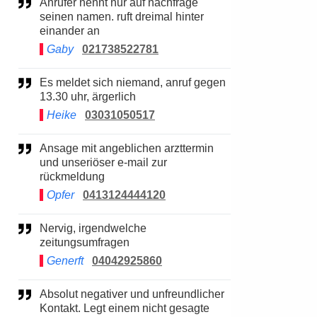
Anrufer nennt nur auf nachfrage
seinen namen. ruft dreimal hinter
einander an
Gaby
021738522781
Es meldet sich niemand, anruf gegen
13.30 uhr, ärgerlich
Heike
03031050517
Ansage mit angeblichen arzttermin
und unseriöser e-mail zur
rückmeldung
Opfer
0413124444120
Nervig, irgendwelche
zeitungsumfragen
Generft
04042925860
Absolut negativer und unfreundlicher
Kontakt. Legt einem nicht gesagte