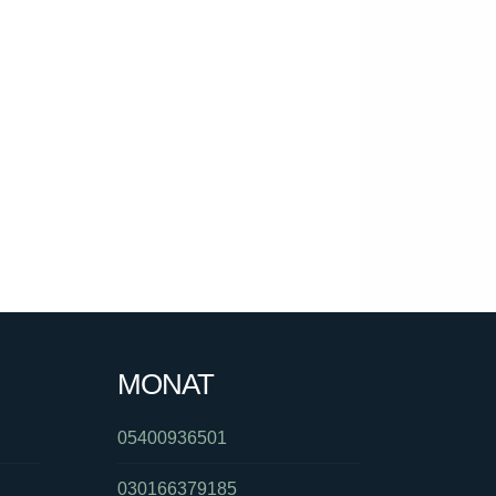
MONAT
05400936501
030166379185