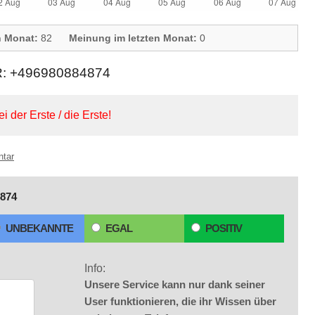
n Monat:
82
Meinung im letzten Monat:
0
 +496980884874
ei der Erste / die Erste!
ntar
874
UNBEKANNTE
EGAL
POSITIV
Info:
Unsere Service kann nur dank seiner
User funktionieren, die ihr Wissen über