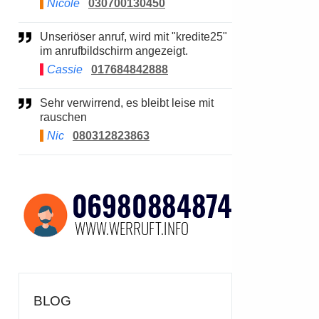
Nicole
030700130450
Unseriöser anruf, wird mit "kredite25"
im anrufbildschirm angezeigt.
Cassie
017684842888
Sehr verwirrend, es bleibt leise mit
rauschen
Nic
080312823863
BLOG