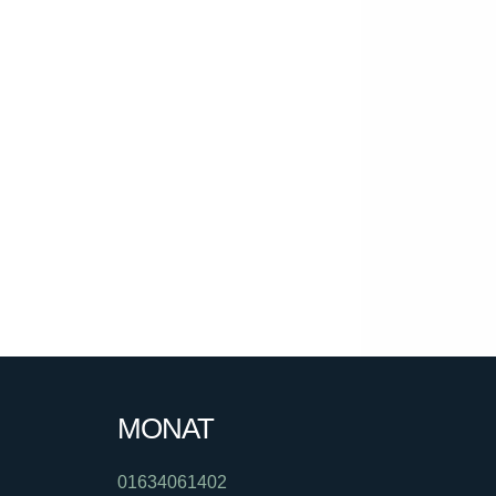
MONAT
01634061402