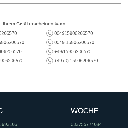
n Ihrem Gerät erscheinen kann:
6206570
004915906206570
5906206570
0049-15906206570
906206570
+49/15906206570
5906206570
+49 (0) 15906206570
G
WOCHE
5693106
033755774084