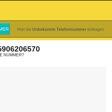
Hier die
Unbekannte Telefonnummer
eintragen
5906206570
IE NUMMER?