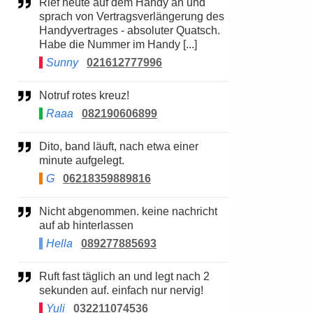
Rief heute auf dem Handy an und
sprach von Vertragsverlängerung des
Handyvertrages - absoluter Quatsch.
Habe die Nummer im Handy [...]
Sunny
021612777996
Notruf rotes kreuz!
Raaa
082190606899
Dito, band läuft, nach etwa einer
minute aufgelegt.
G
06218359889816
Nicht abgenommen. keine nachricht
auf ab hinterlassen
Hella
089277885693
Ruft fast täglich an und legt nach 2
sekunden auf. einfach nur nervig!
Yuli
032211074536