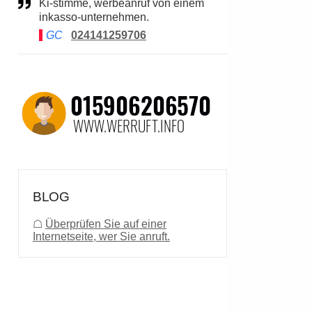
Ki-stimme, werbeanruf von einem
inkasso-unternehmen.
GC
024141259706
BLOG
☖
Überprüfen Sie auf einer
Internetseite, wer Sie anruft.