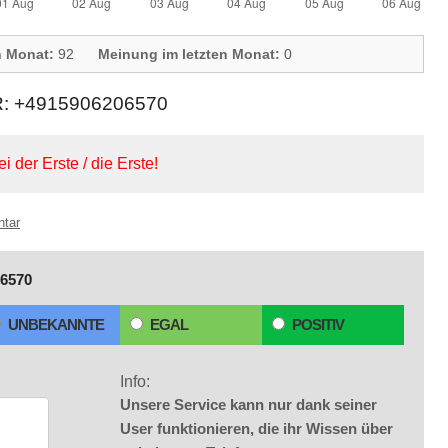
n Monat:
92
Meinung im letzten Monat:
0
+4915906206570
ei der Erste / die Erste!
ntar
6570
UNBEKANNTE
EGAL
POSITIV
Info:
Unsere Service kann nur dank seiner
User funktionieren, die ihr Wissen über