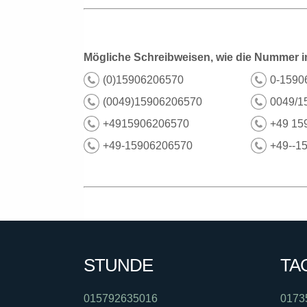
Mögliche Schreibweisen, wie die Nummer i
(0)15906206570
0-1590
(0049)15906206570
0049/1
+4915906206570
+49 15
+49-15906206570
+49--1
STUNDE
TA
015792635016
0173