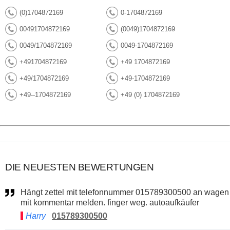
(0)1704872169
0-1704872169
00491704872169
(0049)1704872169
0049/1704872169
0049-1704872169
+491704872169
+49 1704872169
+49/1704872169
+49-1704872169
+49--1704872169
+49 (0) 1704872169
DIE NEUESTEN BEWERTUNGEN
Hängt zettel mit telefonnummer 015789300500 an wagen
mit kommentar melden. finger weg. autoaufkäufer
Harry
015789300500