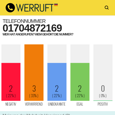
TELEFONNUMMER
01704872169
WER HAT ANGERUFEN? WEM GEHÖRT DIE NUMMER?