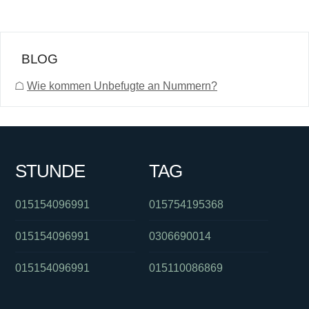
BLOG
☖
Wie kommen Unbefugte an Nummern?
STUNDE
TAG
015154096991
015754195368
015154096991
0306690014
015154096991
015110086869