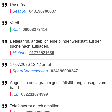
Unserös
Seat 56
043190700637
Verdi
Karl
08008373414
Bettelanruf, angeblich eine blindenwerkstatt auf der
suche nach aufträgen.
Michael
01772521686
17.07.2026 12:42 anruf
SperrtSpammerweg
024198090247
Angeblich onstagramm geschäftsführung. ansage vom
band.
K.l.
032211074999
Telefonterror durch amplifon