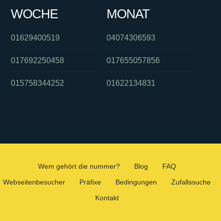
WOCHE
MONAT
01629400519
04074306593
017692250458
017655057856
015758344252
01622134831
Wem gehört die nummer?
Blog
FAQ
Webseitenbesucher
Präfixe
Bedingungen
Zufallssuche
Kontakt