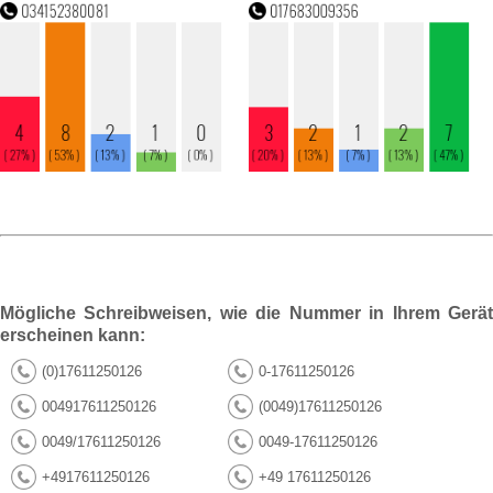
Mögliche Schreibweisen, wie die Nummer in Ihrem Gerät
erscheinen kann:
(0)17611250126
0-17611250126
004917611250126
(0049)17611250126
0049/17611250126
0049-17611250126
+4917611250126
+49 17611250126