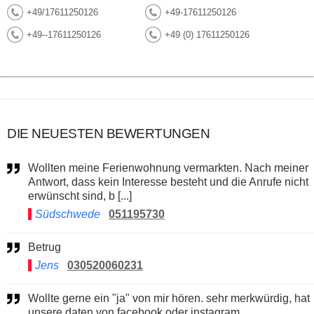
+49/17611250126
+49-17611250126
+49--17611250126
+49 (0) 17611250126
DIE NEUESTEN BEWERTUNGEN
Wollten meine Ferienwohnung vermarkten. Nach meiner
Antwort, dass kein Interesse besteht und die Anrufe nicht
erwünscht sind, b [...]
Südschwede
051195730
Betrug
Jens
030520060231
Wollte gerne ein "ja" von mir hören. sehr merkwürdig, hat
unsere daten von facebook oder instagram.