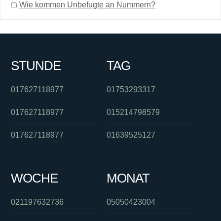
☖
Wie kommen Unbefugte an Nummern?
STUNDE
TAG
017627118977
01753293317
017627118977
015214798579
017627118977
01639525127
WOCHE
MONAT
021197632736
05050423004