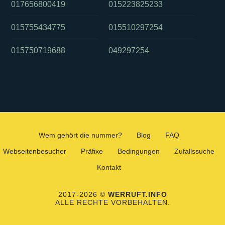
017656800419
015223825233
015755434775
015510297254
015750719688
049297254
Wem gehört die nummer?
Blog
FAQ
Webseitenbesucher
Präfixe
Bedingungen
Zufallssuche
Kontakt
2017-2026 ©
WERRUFT.INFO
ALLE RECHTE VORBEHALTEN.