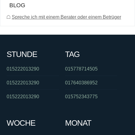
BLOG
☖
Spreche ich mit einem Berater oder einem Betrüger
STUNDE
TAG
015222013290
015778714505
015222013290
017640386952
015222013290
015752343775
WOCHE
MONAT