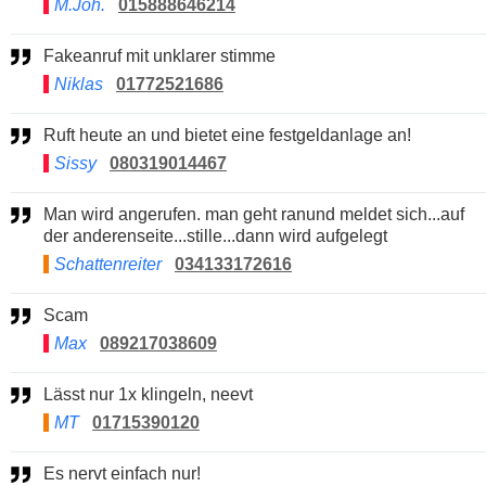
M.Joh.
015888646214
Fakeanruf mit unklarer stimme
Niklas
01772521686
Ruft heute an und bietet eine festgeldanlage an!
Sissy
080319014467
Man wird angerufen. man geht ranund meldet sich...auf
der anderenseite...stille...dann wird aufgelegt
Schattenreiter
034133172616
Scam
Max
089217038609
Lässt nur 1x klingeln, neevt
MT
01715390120
Es nervt einfach nur!