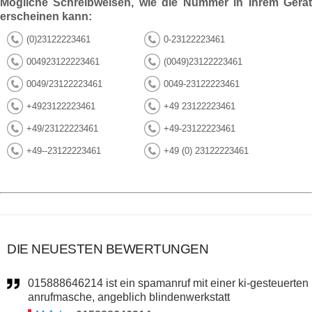
Mögliche Schreibweisen, wie die Nummer in Ihrem Gerät
erscheinen kann:
(0)23122223461
0-23122223461
004923122223461
(0049)23122223461
0049/23122223461
0049-23122223461
+4923122223461
+49 23122223461
+49/23122223461
+49-23122223461
+49--23122223461
+49 (0) 23122223461
DIE NEUESTEN BEWERTUNGEN
015888646214 ist ein spamanruf mit einer ki-gesteuerten
anrufmasche, angeblich blindenwerkstatt