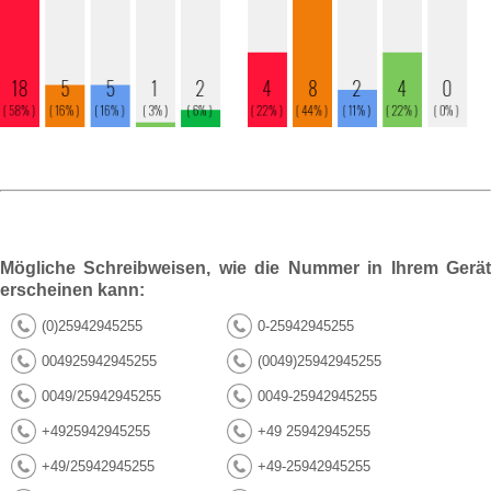
Mögliche Schreibweisen, wie die Nummer in Ihrem Gerät
erscheinen kann:
(0)25942945255
0-25942945255
004925942945255
(0049)25942945255
0049/25942945255
0049-25942945255
+4925942945255
+49 25942945255
+49/25942945255
+49-25942945255