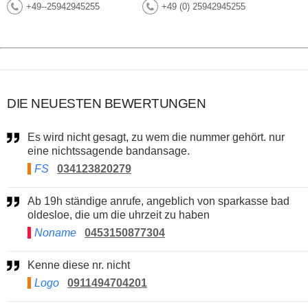
+49--25942945255
+49 (0) 25942945255
DIE NEUESTEN BEWERTUNGEN
Es wird nicht gesagt, zu wem die nummer gehört. nur
eine nichtssagende bandansage.
FS
034123820279
Ab 19h ständige anrufe, angeblich von sparkasse bad
oldesloe, die um die uhrzeit zu haben
Noname
0453150877304
Kenne diese nr. nicht
Logo
0911494704201