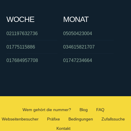
WOCHE
MONAT
021197632736
05050423004
01775115886
034615821707
017684957708
01747234664
Wem gehört die nummer?
Blog
FAQ
Webseitenbesucher
Präfixe
Bedingungen
Zufallssuche
Kontakt