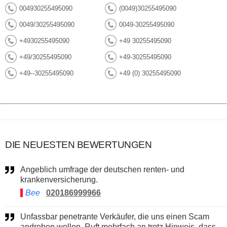
004930255495090
(0049)30255495090
0049/30255495090
0049-30255495090
+4930255495090
+49 30255495090
+49/30255495090
+49-30255495090
+49--30255495090
+49 (0) 30255495090
DIE NEUESTEN BEWERTUNGEN
Angeblich umfrage der deutschen renten- und
krankenversicherung.
Bee
020186999966
Unfassbar penetrante Verkäufer, die uns einen Scam
andrehen wollen. Ruft mehrfach an trotz Hinweis, dass