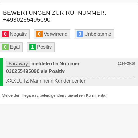
BEWERTUNGEN ZUR RUFNUMMER:
+4930255495090
0
Negativ
0
Verwirrend
0
Unbekannte
0
Egal
1
Positiv
Faraway
meldete die Nummer
2026-05-26
030255495090 als Positiv
XXXLUTZ Mannheim Kundencenter
Melde den illegalen / beleidigenden / unwahren Kommentar