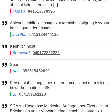
absolut kein Interesse b [...]
Florian
041613078995
Anicura tierklinik, ansage zur terminbestätigung bzw. zur
bestätigung der absage
JH1965
0413124444120
Kenn ich nicht
Bernward
049172222222
Spam
Aaa
052515452830
Personalabteilung eines unternehmens, bei dem ich mich
beworben hatte. seriös.
S.
034199161123
SCAM - Unseriöse Marketing Anfragen per Flyer etc. im
Briefkasten unter Vorwand eine Immobilie kaufen zu