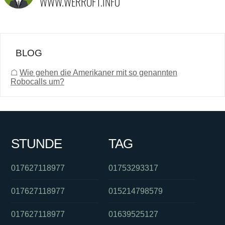
BLOG
☖
Wie gehen die Amerikaner mit so genannten
Robocalls um?
STUNDE
TAG
017627118977
01753293317
017627118977
015214798579
017627118977
01639525127