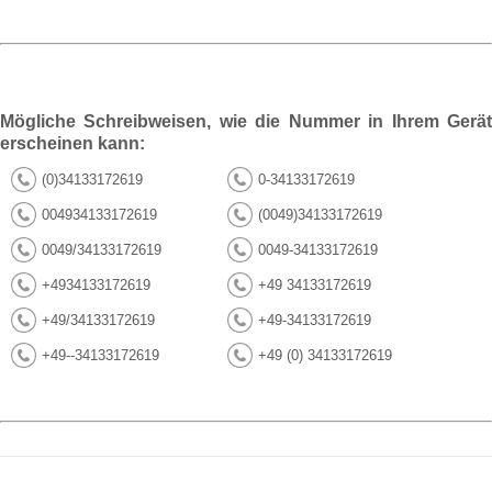
Mögliche Schreibweisen, wie die Nummer in Ihrem Gerät
erscheinen kann:
(0)34133172619
0-34133172619
004934133172619
(0049)34133172619
0049/34133172619
0049-34133172619
+4934133172619
+49 34133172619
+49/34133172619
+49-34133172619
+49--34133172619
+49 (0) 34133172619