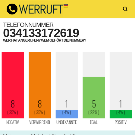
TELEFONNUMMER
034133172619
WER HAT ANGERUFEN? WEM GEHÖRT DIE NUMMER?