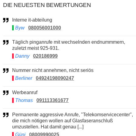
DIE NEUESTEN BEWERTUNGEN
Interne it-abteilung
Byw
080056001000
Täglich pinganrufe mit wechselnden endnummmern,
zuletzt meist 925-931.
Danny
020186999
Nummer nicht annehmen, nicht seriös
Berliner
04924198090247
Werbeanruf
Thomas
091113361677
Permanente aggressive Anrufe, "Telekomservicecenter",
die mich nötigen wollen auf Glasfaseranschluß
umzustellen. Hat damit genau [...]
Güni
08009990025