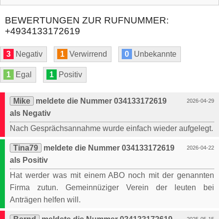
BEWERTUNGEN ZUR RUFNUMMER:
+4934133172619
3
Negativ
1
Verwirrend
0
Unbekannte
1
Egal
1
Positiv
Mike
meldete die Nummer 034133172619
2026-04-29
als Negativ
Nach Gesprächsannahme wurde einfach wieder aufgelegt.
Tina79
meldete die Nummer 034133172619
2026-04-22
als Positiv
Hat werder was mit einem ABO noch mit der genannten
Firma zutun. Gemeinnüziger Verein der leuten bei
Anträgen helfen will.