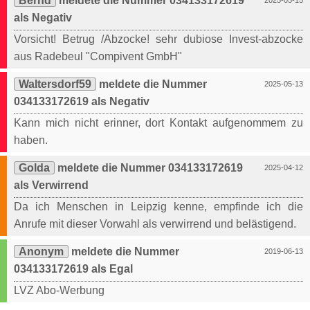
Bernd
meldete die Nummer 034133172619
2025-05-15
als Negativ
Vorsicht! Betrug /Abzocke! sehr dubiose Invest-abzocke
aus Radebeul "Compivent GmbH"
Waltersdorf59
meldete die Nummer
2025-05-13
034133172619 als Negativ
Kann mich nicht erinner, dort Kontakt aufgenommem zu
haben.
Golda
meldete die Nummer 034133172619
2025-04-12
als Verwirrend
Da ich Menschen in Leipzig kenne, empfinde ich die
Anrufe mit dieser Vorwahl als verwirrend und belästigend.
Anonym
meldete die Nummer
2019-06-13
034133172619 als Egal
LVZ Abo-Werbung