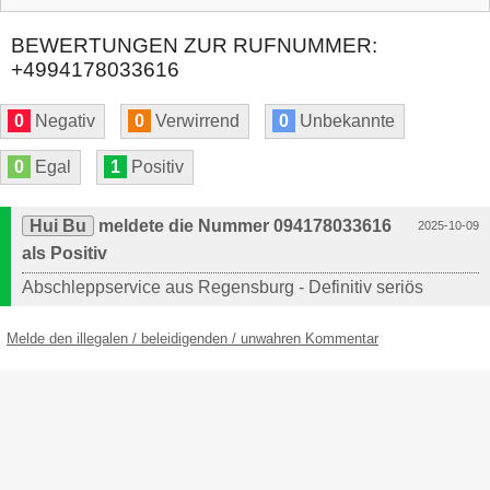
BEWERTUNGEN ZUR RUFNUMMER:
+4994178033616
0
Negativ
0
Verwirrend
0
Unbekannte
0
Egal
1
Positiv
Hui Bu
meldete die Nummer 094178033616
2025-10-09
als Positiv
Abschleppservice aus Regensburg - Definitiv seriös
Melde den illegalen / beleidigenden / unwahren Kommentar