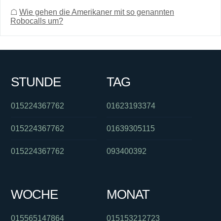
☖
Wie gehen die Amerikaner mit so genannten
Robocalls um?
STUNDE
TAG
015224367762
01623193374
015224367762
01639305115
015224367762
093400392
WOCHE
MONAT
015565147864
015153212723