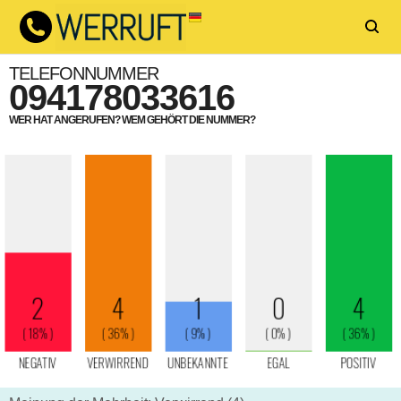
TELEFONNUMMER
094178033616
WER HAT ANGERUFEN? WEM GEHÖRT DIE NUMMER?