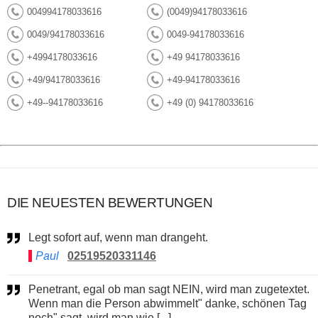
004994178033616
(0049)94178033616
0049/94178033616
0049-94178033616
+4994178033616
+49 94178033616
+49/94178033616
+49-94178033616
+49--94178033616
+49 (0) 94178033616
DIE NEUESTEN BEWERTUNGEN
Legt sofort auf, wenn man drangeht.
Paul
02519520331146
Penetrant, egal ob man sagt NEIN, wird man zugetextet.
Wenn man die Person abwimmelt" danke, schönen Tag
noch" sagt, wird man wie [...]