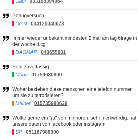
Gabi
033198394064
Betrugversuch.
Orest
034125040673
Immer wieder unbekant mindesten 2 mal am tag 6trage in
der woche d.cg
DAGMAR
040655801
Sehr zuverlässig.
Mona
01759680800
Woher beziehen diese menschen eine telefon nummer
um sie zu terrorisieren?
Meiner
015735980639
Wollte gerne ein "ja" von mir hören. sehr merkwürdig, hat
unsere daten von facebook oder instagram.
SP
051187988300