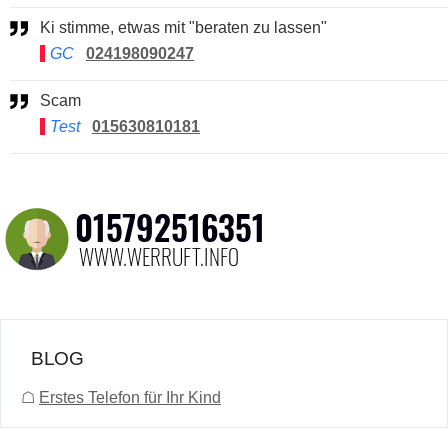
Ki stimme, etwas mit "beraten zu lassen"
GC
024198090247
Scam
Test
015630810181
BLOG
☖
Erstes Telefon für Ihr Kind