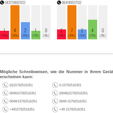
Mögliche Schreibweisen, wie die Nummer in Ihrem Gerät
erscheinen kann:
(0)15792516351
0-15792516351
004915792516351
(0049)15792516351
0049/15792516351
0049-15792516351
+4915792516351
+49 15792516351