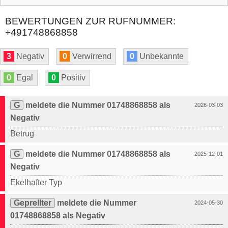
BEWERTUNGEN ZUR RUFNUMMER:
+491748868858
3
Negativ
0
Verwirrend
0
Unbekannte
0
Egal
0
Positiv
G
meldete die Nummer 01748868858 als
2026-03-03
Negativ
Betrug
G
meldete die Nummer 01748868858 als
2025-12-01
Negativ
Ekelhafter Typ
Geprellter
meldete die Nummer
2024-05-30
01748868858 als Negativ