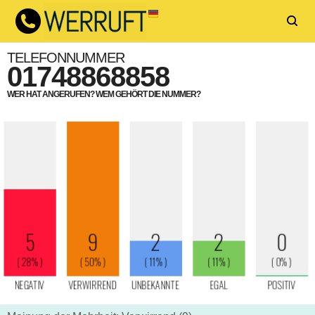
TELEFONNUMMER
01748868858
WER HAT ANGERUFEN? WEM GEHÖRT DIE NUMMER?