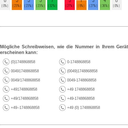
Mögliche Schreibweisen, wie die Nummer in Ihrem Gerät
erscheinen kann:
(0)1748868858
0-1748868858
00491748868858
(0049)1748868858
0049/1748868858
0049-1748868858
+491748868858
+49 1748868858
+49/1748868858
+49-1748868858
+49--1748868858
+49 (0) 1748868858