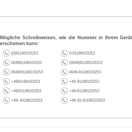
Mögliche Schreibweisen, wie die Nummer in Ihrem Gerät
erscheinen kann:
(0)91198103253
0-91198103253
004991198103253
(0049)91198103253
0049/91198103253
0049-91198103253
+4991198103253
+49 91198103253
+49/91198103253
+49-91198103253
+49--91198103253
+49 (0) 91198103253