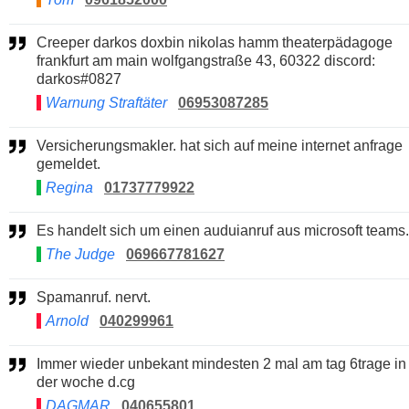
Creeper darkos doxbin nikolas hamm theaterpädagoge
frankfurt am main wolfgangstraße 43, 60322 discord:
darkos#0827
Warnung Straftäter
06953087285
Versicherungsmakler. hat sich auf meine internet anfrage
gemeldet.
Regina
01737779922
Es handelt sich um einen auduianruf aus microsoft teams.
The Judge
069667781627
Spamanruf. nervt.
Arnold
040299961
Immer wieder unbekant mindesten 2 mal am tag 6trage in
der woche d.cg
DAGMAR
040655801